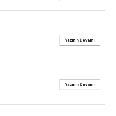
Yazının Devamı
Yazının Devamı