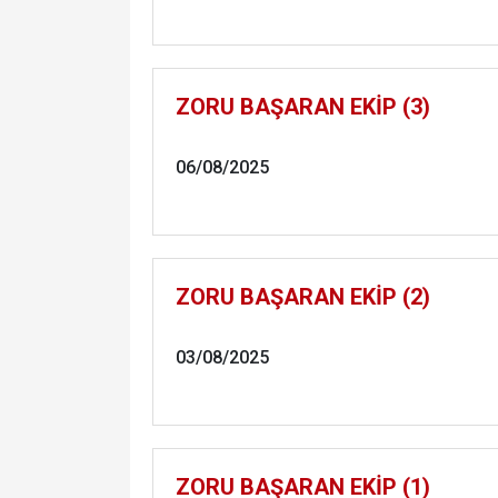
ZORU BAŞARAN EKİP (3)
06/08/2025
ZORU BAŞARAN EKİP (2)
03/08/2025
ZORU BAŞARAN EKİP (1)