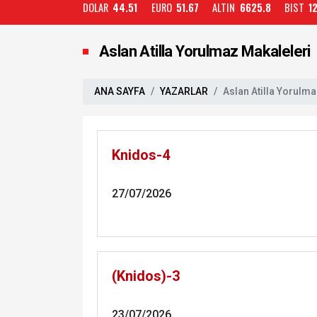
DOLAR
44.51
EURO
51.67
ALTIN
6625.8
BIST
1
Aslan Atilla Yorulmaz Makaleleri
ANA SAYFA
YAZARLAR
Aslan Atilla Yorulm
Knidos-4
27/07/2026
(Knidos)-3
23/07/2026