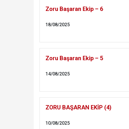
Zoru Başaran Ekip – 6
18/08/2025
Zoru Başaran Ekip – 5
14/08/2025
ZORU BAŞARAN EKİP (4)
10/08/2025