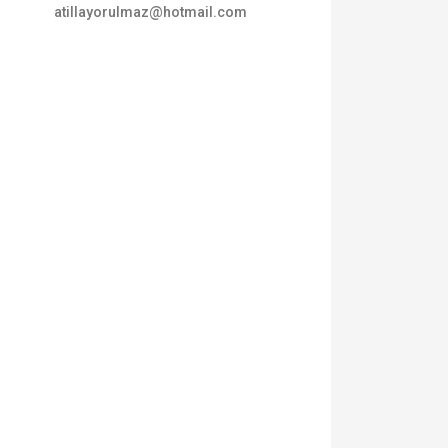
atillayorulmaz@hotmail.com