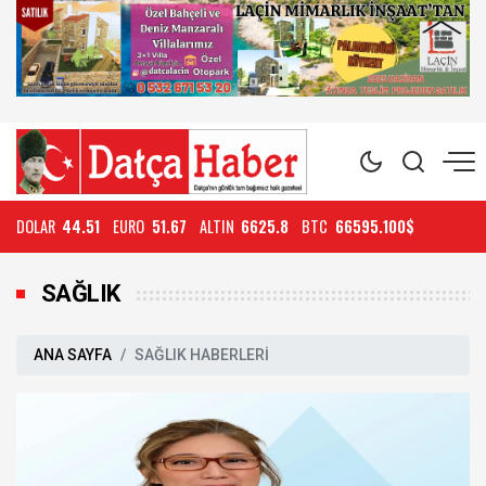
DOLAR
44.51
EURO
51.67
ALTIN
6625.8
BTC
66595.100$
SAĞLIK
ANA SAYFA
SAĞLIK HABERLERİ