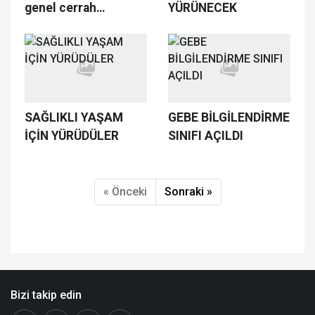
genel cerrah
YÜRÜNECEK
müdahalesi
DATÇA’DA ARTIK
GEREKSİZ SEVKLER
OLMAYACAK
SAĞLIKLI YAŞAM
GEBE BİLGİLENDİRME
İÇİN YÜRÜDÜLER
SINIFI AÇILDI
« Önceki
Sonraki »
Bizi takip edin