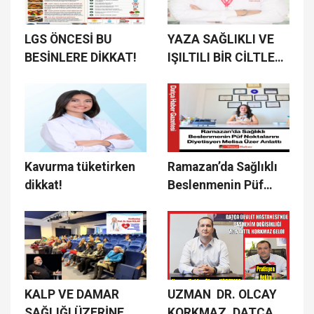
LGS ÖNCESİ BU
YAZA SAĞLIKLI VE
BESİNLERE DİKKAT!
IŞILTILI BİR CİLTLE
GİRMENİN 8 ALTIN
KURALI
Kavurma tüketirken
Ramazan’da Sağlıklı
dikkat!
Beslenmenin Püf
Noktalarını
Diyetisyen Melisa
Üzer Anlattı
KALP VE DAMAR
UZMAN DR. OLCAY
SAĞLIĞI ÜZERİNE
KORKMAZ, DATÇA