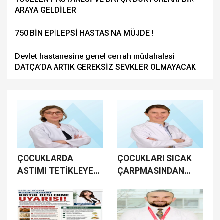
ARAYA GEL­Dİ­LER
750 BİN EPİLEPSİ HASTASINA MÜJDE !
Devlet hastanesine genel cerrah müdahalesi
DATÇA’DA ARTIK GEREKSİZ SEVKLER OLMAYACAK
ÇOCUKLARDA
ÇOCUKLARI SICAK
ASTIMI TETİKLEYEN
ÇARPMASINDAN
7 YAZ TEHLİKESİ!
KORUYAN 8 ÖNEMLİ
ÖNERİ!