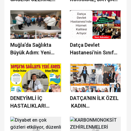
SUNUM YAPILDI
DEVLET HASTANESİ
BAŞHEKİMİ OLDU
Muğla’da Sağlıkta
Datça Devlet
Büyük Adım: Yeni
Hastanesi'nin Sınıf
Yoğun Bakım Ünitesi
Yükseltme ve Uzman
Hizmete Açıldı
Kadro Görüşmeleri
Gerçekleşti
DENEYİMLİ İÇ
DATÇA'NIN İLK ÖZEL
HASTALIKLARI
KADIN
UZMANI YENİ
HASTALIKLARI VE
MUAYENEHANESİYLE
DOĞUM UZMANI, OP.
DATÇA' DA
DR. BERNA AYDEMİR