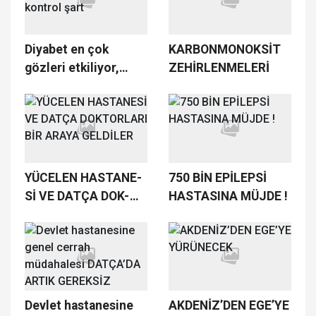
HİZMETİNİZDE
MUAYENEHANESİNİ
AÇTI
Diyabet en çok
KAR­BON­MO­NOKSİT
gözleri etkiliyor,
ZEHİRLEN­ME­LERİ
düzenli kontrol şart
YÜ­CE­LEN HAS­TA­NE­
750 BİN EPİLEPSİ
Sİ VE DATÇA DOK­
HASTASINA MÜJDE !
TOR­LA­RI BİR ARAYA
GEL­Dİ­LER
Devlet hastanesine
AKDENİZ’DEN EGE’YE