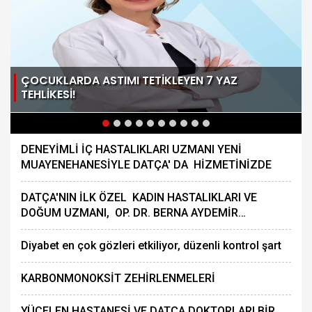
ÇOCUKLARDA ASTIMI TETİKLEYEN 7 YAZ
TEHLİKESİ!
DENEYİMLİ İÇ HASTALIKLARI UZMANI YENİ
MUAYENEHANESİYLE DATÇA' DA HİZMETİNİZDE
DATÇA'NIN İLK ÖZEL KADIN HASTALIKLARI VE
DOĞUM UZMANI, OP. DR. BERNA AYDEMİR
MUAYENEHANESİNİ AÇTI
Diyabet en çok gözleri etkiliyor, düzenli kontrol şart
KAR­BON­MO­NOKSİT ZEHİRLEN­ME­LERİ
YÜ­CE­LEN HAS­TA­NE­Sİ VE DATÇA DOK­TOR­LA­RI BİR