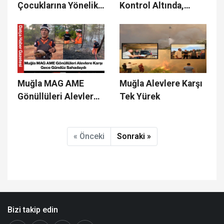
Çocuklarına Yönelik
Kontrol Altında,
Datça’da Sosyal
Fethiye'de
Sorumluluk Projesi
Mücadelede Sona
Gerçekleştirildi
Yaklaşıldı
Muğla MAG AME
Muğla Alevlere Karşı
Gönüllüleri Alevlere
Tek Yürek
Karşı Gece Gündüz
Sahadaydı
« Önceki
Sonraki »
Bizi takip edin