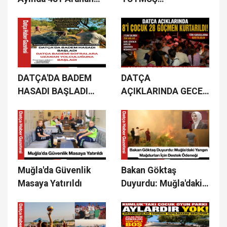
Şahıs Yakalandı
DOKUMACILIK
MİRASINI İPEK
BÖCEĞİ
YETİŞTİRİCİLİĞİYLE
YAŞATIYOR
DATÇA'DA BADEM
DATÇA
HASADI BAŞLADI
AÇIKLARINDA GECE
DATÇA BADEMİ
YARISI KURTARMA
SOFRALARA
OPERASYONU: 8'İ
UZANAN
ÇOCUK 28 GÖÇMEN
YOLCULUĞUNA
HAYATA TUTUNDU
BAŞLADI
Muğla'da Güvenlik
Bakan Göktaş
Masaya Yatırıldı
Duyurdu: Muğla'daki
Yangın Mağdurları
İçin Destek Ödeneği