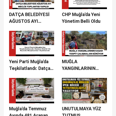
DATÇA BELEDİYESİ
CHP Muğla'da Yeni
AĞUSTOS AYI
Yönetim Belli Oldu
MECLİS TOPLANTISI
YAPILDI
Yeni Parti Muğla'da
MUĞLA
Teşkilatlandı: Datça
YANGINLARININ
Dahil 13 İlçede
HASAR TESPİT
Başkanlar Açıklandı
ÇALIŞMALARI
SÜRÜYOR
Muğla'da Temmuz
UNUTULMAYA YÜZ
Ayında 481 Aranan
TUTMUŞ