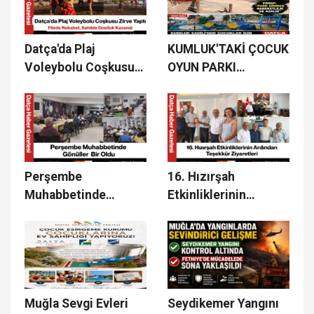
Datça'da Plaj
KUMLUK'TAKİ ÇOCUK
Voleybolu Coşkusu
OYUN PARKI
Zirve Yaptı
AYLARDIR YOK!
VATANDAŞLAR
YENİDEN
YAPILMASINI
BEKLİYOR
Perşembe
16. Hızırşah
Muhabbetinde
Etkinliklerinin
Gönüller Bir Oldu
Ardından Teşekkür
Ziyaretleri
Muğla Sevgi Evleri
Seydikemer Yangını