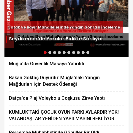
Çatak ve Bayır Mahallelerinde Yangın Sonrası İnceleme
Seydikemer'de Yaralar Birlikte Sarılıyor
Muğla'da Güvenlik Masaya Yatırıldı
Bakan Göktaş Duyurdu: Muğla'daki Yangın
Mağdurları İçin Destek Ödeneği
Datça'da Plaj Voleybolu Coşkusu Zirve Yaptı
KUMLUK'TAKİ ÇOCUK OYUN PARKI AYLARDIR YOK!
VATANDAŞLAR YENİDEN YAPILMASINI BEKLİYOR
Perşembe Muhabbetinde Gönüller Bir Oldu