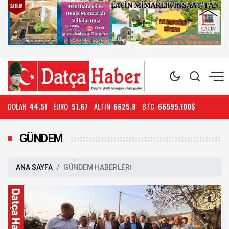
DOLAR
44.51
EURO
51.67
ALTIN
6625.8
BTC
66595.100$
GÜNDEM
ANA SAYFA
GÜNDEM HABERLERİ