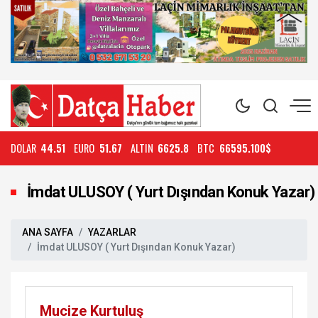
DOLAR
44.51
EURO
51.67
ALTIN
6625.8
BTC
66595.100$
İmdat ULUSOY ( Yurt Dışından Konuk Yazar)
ANA SAYFA
YAZARLAR
İmdat ULUSOY ( Yurt Dışından Konuk Yazar)
Mucize Kurtuluş