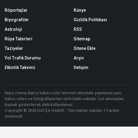
Röportajlar
Künye
Biyografiler
Gizlilik Politikası
Astroloji
RSS
Rüya Tabirleri
Sitemap
Taziyeler
Sitene Ekle
Yol Trafik Durumu
Arşiv
Etkinlik Takvimi
İletişim
https://www.datca-haber.com/ internet sitesinde yayınlanan yazı,
haber, video ve fotoğrafların her türlü hakkı saklıdır. İzin alınmadan,
kaynak gösterilerek dahi kullanılamaz.
Copyright © 2026 DATÇA HABER - Tüm hakları saklıdır. | Yazılım:
Onemsoft