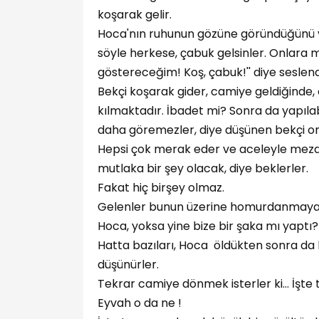
koşarak gelir.
Hoca'nın ruhunun gözüne göründüğünü v
söyle herkese, çabuk gelsinler. Onlara
göstereceğim! Koş, çabuk!'' diye seslendi
Bekçi koşarak gider, camiye geldiğinde
kılmaktadır. İbadet mi? Sonra da yapılab
daha göremezler, diye düşünen bekçi onl
Hepsi çok merak eder ve aceleyle mezarl
mutlaka bir şey olacak, diye beklerler.
Fakat hiç birşey olmaz.
Gelenler bunun üzerine homurdanmaya 
Hoca, yoksa yine bize bir şaka mı yaptı?
Hatta bazıları, Hoca öldükten sonra da 
düşünürler.
Tekrar camiye dönmek isterler ki… İşte
Eyvah o da ne !