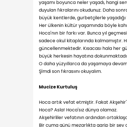
yaşamı boyunca neler yaşadı, hangi serüve
duyulan fıkralarını okudunuz. Daha sonr
büyük kentlerde, gurbetçilerle yaşadığı y
Her ülkenin kültür yaşamında böyle kahr
Hoca'nın bir farkı var. Bunca yıl geçmesi
sadece okul kitaplarında kalmamıştır. H
güncellenmektedir. Kısacası hala her gü
büyük herkesin hayatına dokunmaktadı
O daha yüzyıllarca da yaşamaya devam 
Şİmdi son fıkrasıını okuyalım.
Mucize Kurtuluş
Hoca artık vefat etmiştir. Fakat Akşehi
Hoca? Asla! Hoca'sız dünya olamaz.
Akşehirliler vefatının ardından ortaklaş
Bir cuma günü mezarlıkta garip bir şey 