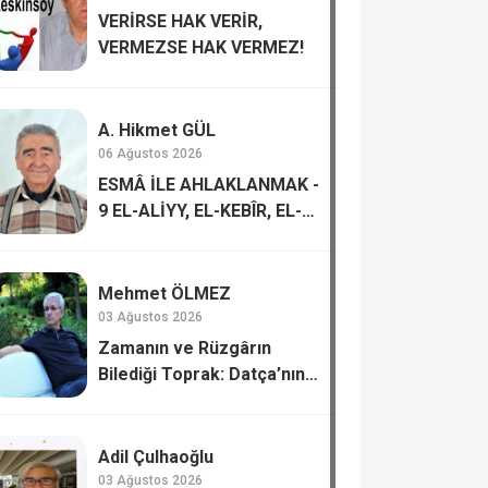
VERİRSE HAK VERİR,
VERMEZSE HAK VERMEZ!
A. Hikmet GÜL
06 Ağustos 2026
ESMÂ İLE AHLAKLANMAK -
9 EL-ALİYY, EL-KEBÎR, EL-
HAFÎZ, EL-MUKÎT
Mehmet ÖLMEZ
03 Ağustos 2026
Zamanın ve Rüzgârın
Bilediği Toprak: Datça’nın
Kadim Hafızası
Adil Çulhaoğlu
03 Ağustos 2026