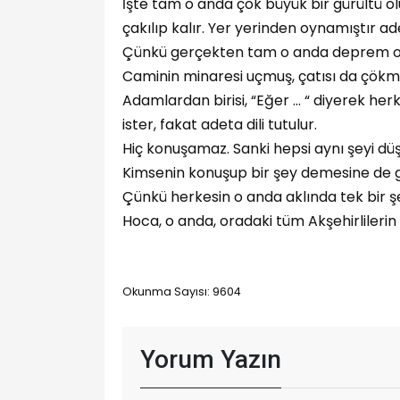
İşte tam o anda çok büyük bir gürültü olu
çakılıp kalır. Yer yerinden oynamıştır a
Çünkü gerçekten tam o anda deprem o
Caminin minaresi uçmuş, çatısı da çökmü
Adamlardan birisi, “Eğer ... “ diyerek h
ister, fakat adeta dili tutulur.
Hiç konuşamaz. Sanki hepsi aynı şeyi düşü
Kimsenin konuşup bir şey demesine de g
Çünkü herkesin o anda aklında tek bir şe
Hoca, o anda, oradaki tüm Akşehirlilerin
Okunma Sayısı: 9604
Yorum Yazın