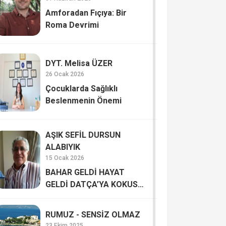
Amforadan Fıçıya: Bir
Roma Devrimi
DYT. Melisa ÜZER
26 Ocak 2026
Çocuklarda Sağlıklı
Beslenmenin Önemi
AŞIK SEFİL DURSUN
ALABIYIK
15 Ocak 2026
BAHAR GELDİ HAYAT
GELDİ DATÇA’YA KOKUSU
İNSANA HAYAT VERİYOR
RUMUZ - SENSİZ OLMAZ
23 Ekim 2025