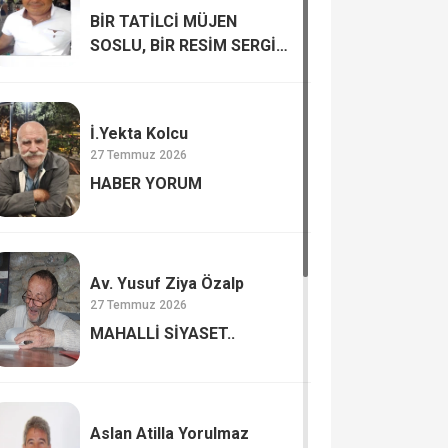
BİR TATİLCİ MÜJEN
SOSLU, BİR RESİM SERGİSİ
MUTLULUK VE
MUTSUZLUK…
İ.Yekta Kolcu
27 Temmuz 2026
HABER YORUM
Av. Yusuf Ziya Özalp
27 Temmuz 2026
MAHALLİ SİYASET..
Aslan Atilla Yorulmaz