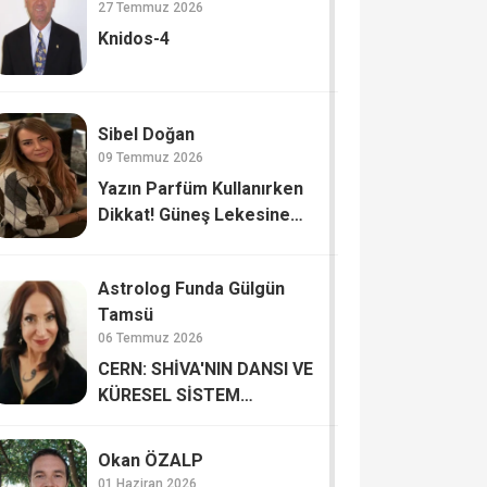
27 Temmuz 2026
Knidos-4
Sibel Doğan
09 Temmuz 2026
Yazın Parfüm Kullanırken
Dikkat! Güneş Lekesine
Davetiye Çıkarmayın
Astrolog Funda Gülgün
Tamsü
06 Temmuz 2026
CERN: SHİVA'NIN DANSI VE
KÜRESEL SİSTEM
GÜNCELLEMELERİ Mİ?
Okan ÖZALP
01 Haziran 2026