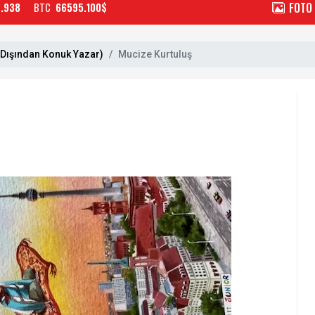
FOTO
2.938
BTC
66595.100$
 Dışından Konuk Yazar)
Mucize Kurtuluş