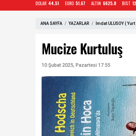
DOLAR
44.51
EURO
51.67
ALTIN
6625.8
BIST
1
ANA SAYFA
YAZARLAR
İmdat ULUSOY ( Yurt
Mucize Kurtuluş
10 Şubat 2025, Pazartesi 17:55