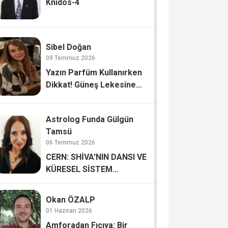
Knidos-4
Sibel Doğan
09 Temmuz 2026
Yazın Parfüm Kullanırken
Dikkat! Güneş Lekesine
Davetiye Çıkarmayın
Astrolog Funda Gülgün
Tamsü
06 Temmuz 2026
CERN: SHİVA'NIN DANSI VE
KÜRESEL SİSTEM
GÜNCELLEMELERİ Mİ?
Okan ÖZALP
01 Haziran 2026
Amforadan Fıçıya: Bir