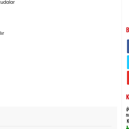
kudalar
B
ır
K