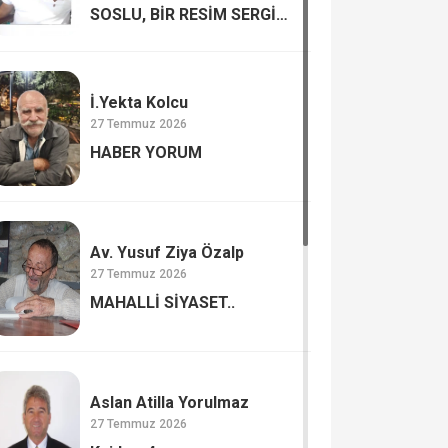
SOSLU, BİR RESİM SERGİSİ
MUTLULUK VE
MUTSUZLUK…
İ.Yekta Kolcu
27 Temmuz 2026
HABER YORUM
Av. Yusuf Ziya Özalp
27 Temmuz 2026
MAHALLİ SİYASET..
Aslan Atilla Yorulmaz
27 Temmuz 2026