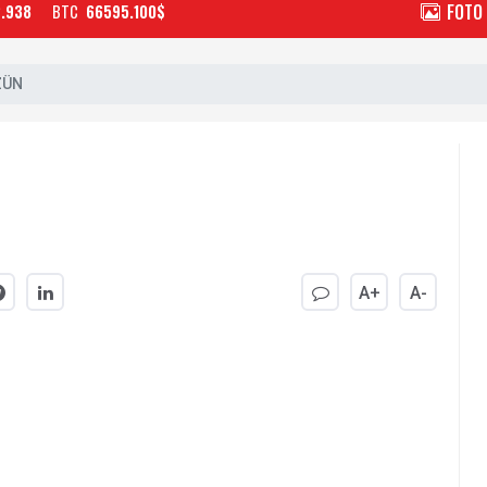
FOTO
2.938
BTC
66595.100$
ZÜN
A+
A-