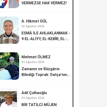
VERMEZSE HAK VERMEZ!
A. Hikmet GÜL
06 Ağustos 2026
ESMÂ İLE AHLAKLANMAK -
9 EL-ALİYY, EL-KEBÎR, EL-
HAFÎZ, EL-MUKÎT
Mehmet ÖLMEZ
03 Ağustos 2026
Zamanın ve Rüzgârın
Bilediği Toprak: Datça’nın
Kadim Hafızası
Adil Çulhaoğlu
03 Ağustos 2026
BİR TATİLCİ MÜJEN