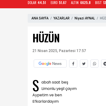
DOLAR
44.51
EURO
51.67
ALTIN
6625.8
BIST
1
ANA SAYFA
YAZARLAR
Niyazi AYNAL
HÜ
HÜZÜN
21 Nisan 2025, Pazartesi 17:57
S
abah saat beş
Limonlu yeşil çayım
Aypetim ve ben
Efkarlardayım