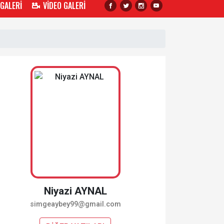
 GALERİ
VİDEO GALERİ
Niyazi AYNAL
simgeaybey99@gmail.com