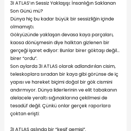
3I ATLAS’ın Sessiz Yaklaşışı: İnsanlığın Saklanan
Son Günü mü?
Dünya hiç bu kadar büyük bir sessizliğin içinde
olmamıştı.
Gökyüzünde yaklaşan devasa kaya parçaları,
kaosa dönüşmesin diye halktan gizlenen bir
gerçeği işaret ediyor: Bunlar birer göktaşı değil…
birer “ordu”.
Son aylarda 3I ATLAS olarak adlandırılan cisim,
teleskoplara sıradan bir kaya gibi görünse de iç
yapısı ve hareket biçimi doğal bir gök cismini
andırmıyor. Dünya liderlerinin ve elit tabakanın
alelacele yeraltı sığınaklarına çekilmesi de
tesadüf değil. Çünkü onlar gerçek raporlara
çoktan erişti:
3I ATLAS aslında bir “keşif gemisi”.