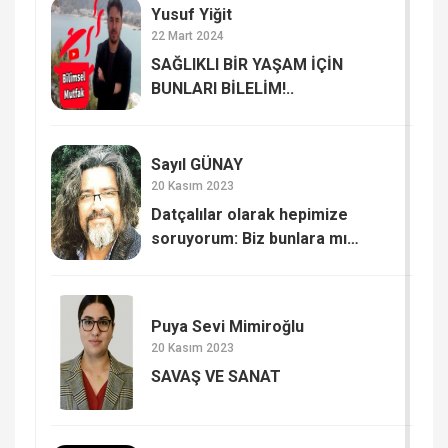
Yusuf Yiğit
22 Mart 2024
SAĞLIKLI BİR YAŞAM İÇİN
BUNLARI BİLELİM!..
Sayıl GÜNAY
20 Kasım 2023
Datçalılar olarak hepimize
soruyorum: Biz bunlara mı
kaldık? SAYIŞTAY RAPORUNDA
DATÇA BELEDİYESİ
Puya Sevi Mimiroğlu
20 Kasım 2023
SAVAŞ VE SANAT