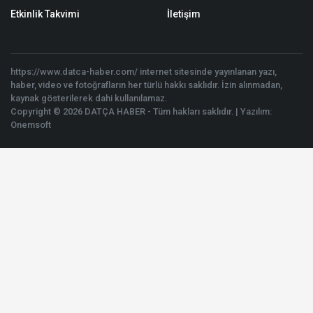
Etkinlik Takvimi
İletişim
https://www.datca-haber.com/ internet sitesinde yayınlanan yazı,
haber, video ve fotoğrafların her türlü hakkı saklıdır. İzin alınmadan,
kaynak gösterilerek dahi kullanılamaz.
Copyright © 2026 DATÇA HABER - Tüm hakları saklıdır. | Yazılım:
Onemsoft