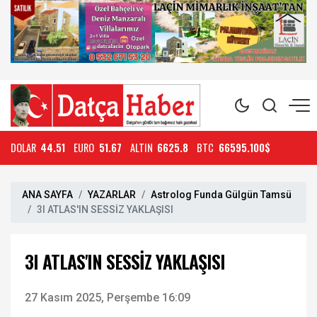
DOLAR
44.51
EURO
51.67
ALTIN
6625.8
BTC
66595.100$
ANA SAYFA
YAZARLAR
Astrolog Funda Gülgün Tamsü
3I ATLAS'IN SESSİZ YAKLAŞISI
3I ATLAS'IN SESSİZ YAKLAŞISI
27 Kasım 2025, Perşembe 16:09