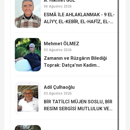
A. Hikmet GÜL
06 Ağustos 2026
ESMÂ İLE AHLAKLANMAK - 9 EL-
ALİYY, EL-KEBÎR, EL-HAFÎZ, EL-
MUKÎT
Mehmet ÖLMEZ
03 Ağustos 2026
Zamanın ve Rüzgârın Bilediği
Toprak: Datça’nın Kadim
Hafızası
Adil Çulhaoğlu
03 Ağustos 2026
BİR TATİLCİ MÜJEN SOSLU, BİR
RESİM SERGİSİ MUTLULUK VE
MUTSUZLUK…