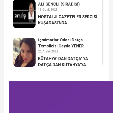
ALİ GENÇLİ (SIRADIŞI)
13 Ocak 2023
NOSTALJİ GAZETELER SERGİSİ
KUŞADASI'NDA
İçmimarlar Odası Datça
Temsilcisi Ceyda YENER
22 Aralık 2022
KÜTAHYA' DAN DATÇA' YA
DATÇA'DAN KÜTAHYA'YA