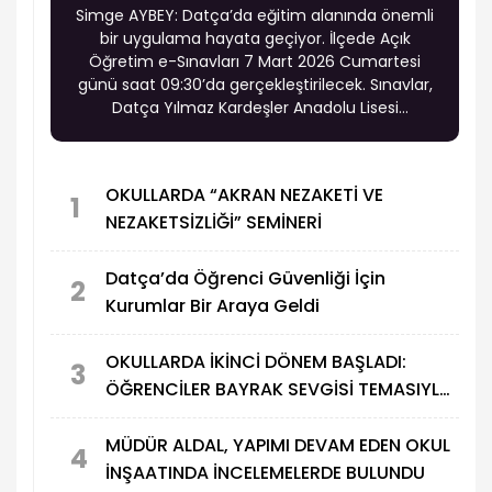
Simge AYBEY: Datça’da eğitim alanında önemli
bir uygulama hayata geçiyor. İlçede Açık
Öğretim e-Sınavları 7 Mart 2026 Cumartesi
günü saat 09:30’da gerçekleştirilecek. Sınavlar,
Datça Yılmaz Kardeşler Anadolu Lisesi
bünyesinde bulunan e-sınav salonunda
yapılacak.
OKULLARDA “AKRAN NEZAKETİ VE
1
NEZAKETSİZLİĞİ” SEMİNERİ
Datça’da Öğrenci Güvenliği İçin
2
Kurumlar Bir Araya Geldi
OKULLARDA İKİNCİ DÖNEM BAŞLADI:
3
ÖĞRENCİLER BAYRAK SEVGİSİ TEMASIYLA
DERS BAŞI YAPTI
MÜDÜR ALDAL, YAPIMI DEVAM EDEN OKUL
4
İNŞAATINDA İNCELEMELERDE BULUNDU