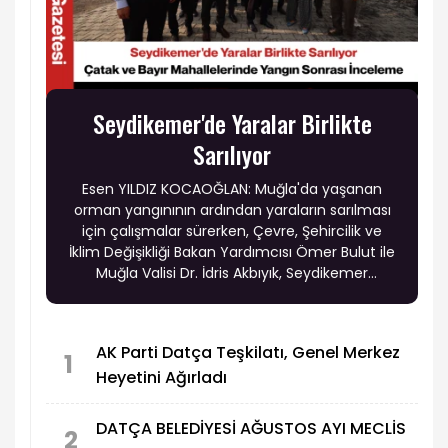
Seydikemer'de Yaralar Birlikte
Sarılıyor
Esen YILDIZ KOCAOĞLAN: Muğla'da yaşanan
orman yangınının ardından yaraların sarılması
için çalışmalar sürerken, Çevre, Şehircilik ve
İklim Değişikliği Bakan Yardımcısı Ömer Bulut ile
Muğla Valisi Dr. İdris Akbıyık, Seydikemer
ilçesindeki yangından etkilenen Çatak ve Bayır
mahallelerini ziyaret ederek vatandaşlarla bir
araya geldi.
AK Parti Datça Teşkilatı, Genel Merkez
1
Heyetini Ağırladı
DATÇA BELEDİYESİ AĞUSTOS AYI MECLİS
2