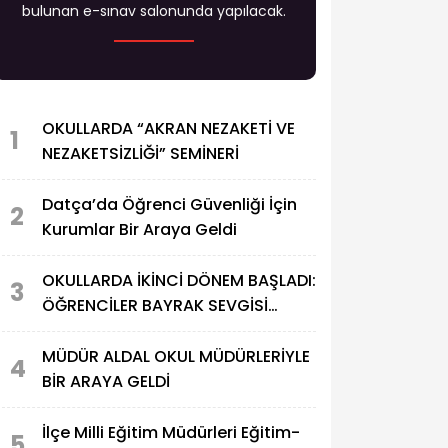
bulunan e-sınav salonunda yapılacak.
OKULLARDA “AKRAN NEZAKETİ VE
1
NEZAKETSİZLİĞİ” SEMİNERİ
Datça’da Öğrenci Güvenliği İçin
2
Kurumlar Bir Araya Geldi
OKULLARDA İKİNCİ DÖNEM BAŞLADI:
3
ÖĞRENCİLER BAYRAK SEVGİSİ
TEMASIYLA DERS BAŞI YAPTI
MÜDÜR ALDAL OKUL MÜDÜRLERİYLE
4
BİR ARAYA GELDİ
İlçe Milli Eğitim Müdürleri Eğitim-
5