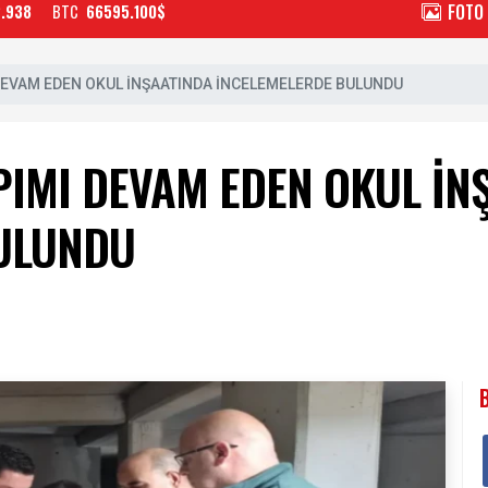
FOTO
2.938
BTC
66595.100$
DEVAM EDEN OKUL İNŞAATINDA İNCELEMELERDE BULUNDU
PIMI DEVAM EDEN OKUL İN
ULUNDU