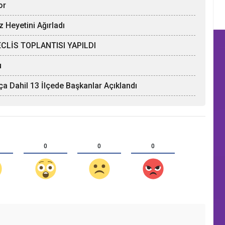
or
z Heyetini Ağırladı
CLİS TOPLANTISI YAPILDI
u
tça Dahil 13 İlçede Başkanlar Açıklandı
0
0
0