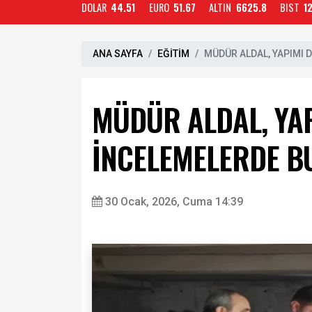
DOLAR
44.51
EURO
51.67
ALTIN
6625.8
BIST
1
ANA SAYFA
EĞİTİM
MÜDÜR ALDAL, YAPIMI 
MÜDÜR ALDAL, YA
İNCELEMELERDE B
30 Ocak, 2026, Cuma 14:39