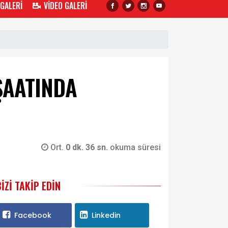
 GALERİ
VİDEO GALERİ
ŞAATINDA
Ort.
0 dk. 36 sn.
okuma süresi
BIZI TAKIP EDIN
Facebook
Linkedin