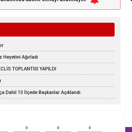
or
z Heyetini Ağırladı
CLİS TOPLANTISI YAPILDI
u
tça Dahil 13 İlçede Başkanlar Açıklandı
0
0
0