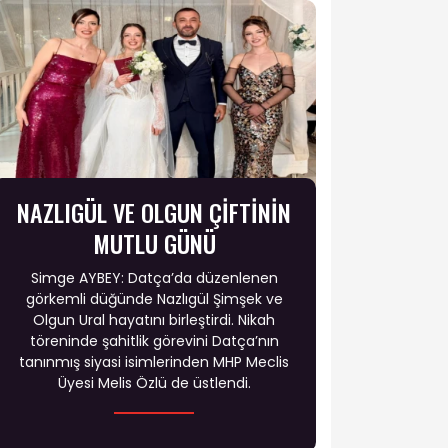
NAZLIGÜL VE OLGUN ÇİFTİNİN
MUTLU GÜNÜ
Simge AYBEY: Datça’da düzenlenen
görkemli düğünde Nazlıgül Şimşek ve
Olgun Ural hayatını birleştirdi. Nikah
töreninde şahitlik görevini Datça’nın
tanınmış siyasi isimlerinden MHP Meclis
Üyesi Melis Özlü de üstlendi.