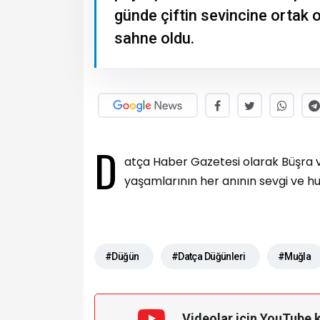
günde çiftin sevincine ortak 
sahne oldu.
D
atça Haber Gazetesi olarak Büşra ve
yaşamlarının her anının sevgi ve hu
#Düğün
#Datça Düğünleri
#Muğla
Videolar için YouTube 