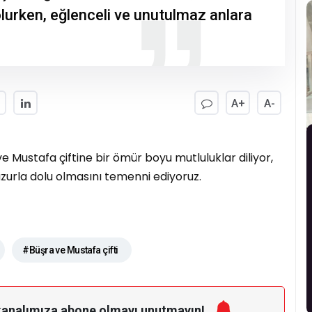
olurken, eğlenceli ve unutulmaz anlara
A+
A-
 Mustafa çiftine bir ömür boyu mutluluklar diliyor,
zurla dolu olmasını temenni ediyoruz.
#Büşra ve Mustafa çifti
kanalımıza
abone olmayı unutmayın!