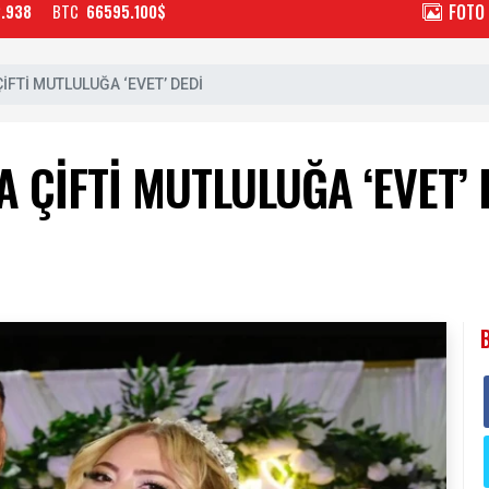
FOTO
2.938
BTC
66595.100$
İFTİ MUTLULUĞA ‘EVET’ DEDİ
 ÇİFTİ MUTLULUĞA ‘EVET’ 