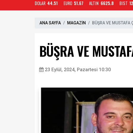
DOLAR
44.51
EURO
51.67
ALTIN
6625.8
BIST
1
ANA SAYFA
MAGAZİN
BÜŞRA VE MUSTAFA Ç
BÜŞRA VE MUSTAFA
23 Eylül, 2024, Pazartesi 10:30