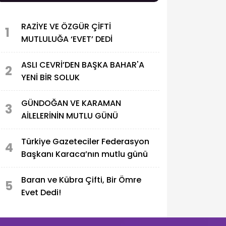
RAZİYE VE ÖZGÜR ÇİFTİ
1
MUTLULUĞA ‘EVET’ DEDİ
ASLI CEVRİ’DEN BAŞKA BAHAR'A
2
YENİ BİR SOLUK
GÜNDOĞAN VE KARAMAN
3
AİLELERİNİN MUTLU GÜNÜ
Türkiye Gazeteciler Federasyon
4
Başkanı Karaca’nın mutlu günü
Baran ve Kübra Çifti, Bir Ömre
5
Evet Dedi!