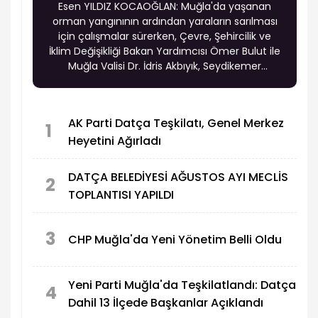
Esen YILDIZ KOCAOĞLAN: Muğla'da yaşanan
orman yangınının ardından yaraların sarılması
için çalışmalar sürerken, Çevre, Şehircilik ve
İklim Değişikliği Bakan Yardımcısı Ömer Bulut ile
Muğla Valisi Dr. İdris Akbıyık, Seydikemer
ilçesindeki yangından etkilenen Çatak ve Bayır
mahallelerini ziyaret ederek vatandaşlarla bir
araya geldi.
AK Parti Datça Teşkilatı, Genel Merkez
1
Heyetini Ağırladı
DATÇA BELEDİYESİ AĞUSTOS AYI MECLİS
2
TOPLANTISI YAPILDI
3
CHP Muğla'da Yeni Yönetim Belli Oldu
Yeni Parti Muğla'da Teşkilatlandı: Datça
4
Dahil 13 İlçede Başkanlar Açıklandı