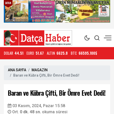
DOLAR
44.51
EURO
51.67
ALTIN
6625.8
BTC
66595.100$
ANA SAYFA
MAGAZİN
Baran ve Kübra Çifti, Bir Ömre Evet Dedi!
Baran ve Kübra Çifti, Bir Ömre Evet Dedi!
03 Kasım, 2024, Pazar 15:58
Ort.
0 dk. 48 sn.
okuma süresi