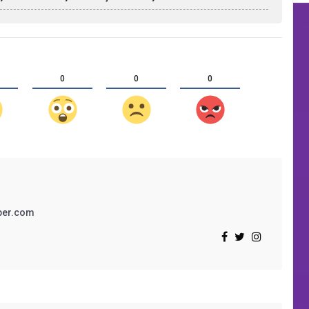
0
0
0
ber.com