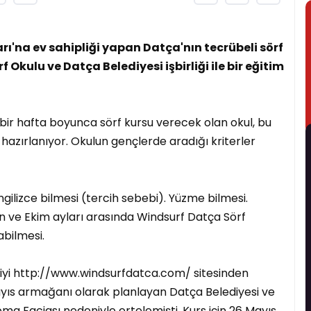
rı'na ev sahipliği yapan Datça'nın tecrübeli sörf
Okulu ve Datça Belediyesi işbirliği ile bir eğitim
bir hafta boyunca sörf kursu verecek olan okul, bu
azırlanıyor. Okulun gençlerde aradığı kriterler
ngilizce bilmesi (tercih sebebi). Yüzme bilmesi.
an ve Ekim ayları arasında Windsurf Datça Sörf
bilmesi.
giyi http://www.windsurfdatca.com/ sitesinden
 Mayıs armağanı olarak planlayan Datça Belediyesi ve
oma Faciası nedeniyle ertelemişti. Kurs için 26 Mayıs