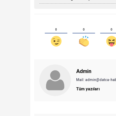
0
0
0
Admin
Mail:
admin@datca-ha
Tüm yazıları