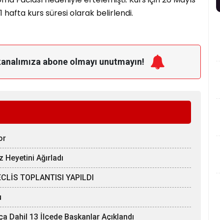
 hafta kurs süresi olarak belirlendi.
kanalımıza
abone olmayı unutmayın!
or
z Heyetini Ağırladı
CLİS TOPLANTISI YAPILDI
u
tça Dahil 13 İlçede Başkanlar Açıklandı