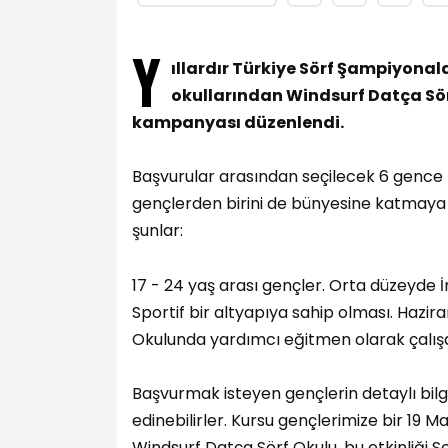
Y
ıllardır Türkiye Sörf Şampiyonala
okullarından Windsurf Datça Sörf 
kampanyası düzenlendi.
Başvurular arasından seçilecek 6 gence 
gençlerden birini de bünyesine katmaya h
şunlar:
17 - 24 yaş arası gençler. Orta düzeyde İ
Sportif bir altyapıya sahip olması. Hazir
Okulunda yardımcı eğitmen olarak çalışa
Başvurmak isteyen gençlerin detaylı bil
edinebilirler. Kursu gençlerimize bir 19
Windsurf Datça Sörf Okulu, bu etkinliği S