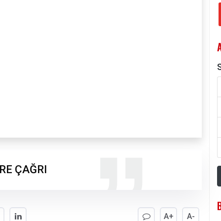
S
RE ÇAĞRI
A+
A-