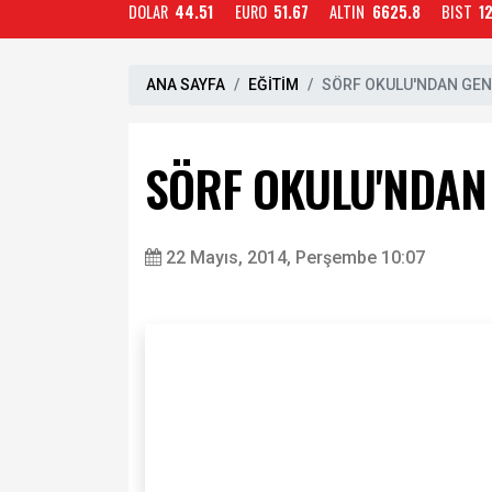
DOLAR
44.51
EURO
51.67
ALTIN
6625.8
BIST
1
ANA SAYFA
EĞİTİM
SÖRF OKULU'NDAN GEN
SÖRF OKULU'NDAN
22 Mayıs, 2014, Perşembe 10:07