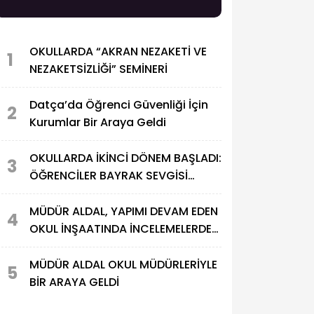
OKULLARDA “AKRAN NEZAKETİ VE
1
NEZAKETSİZLİĞİ” SEMİNERİ
Datça’da Öğrenci Güvenliği İçin
2
Kurumlar Bir Araya Geldi
OKULLARDA İKİNCİ DÖNEM BAŞLADI:
3
ÖĞRENCİLER BAYRAK SEVGİSİ
TEMASIYLA DERS BAŞI YAPTI
MÜDÜR ALDAL, YAPIMI DEVAM EDEN
4
OKUL İNŞAATINDA İNCELEMELERDE
BULUNDU
MÜDÜR ALDAL OKUL MÜDÜRLERİYLE
5
BİR ARAYA GELDİ