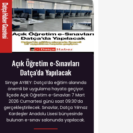
Açık Öğretim e-Sınavları
Datça’da Yapılacak
Simge AYBEY: Datça’da eğitim alanında
önemli bir uygulama hayata geçiyor.
İlçede Açık Öğretim e-Sınavları 7 Mart
2026 Cumartesi günü saat 09:30’da
gerçekleştirilecek. Sınavlar, Datça Yılmaz
Kardeşler Anadolu Lisesi bünyesinde
bulunan e-sınav salonunda yapılacak.