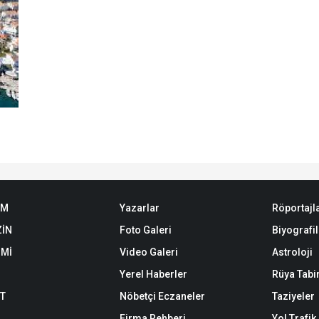
EM
Yazarlar
Röportajl
İN
Foto Galeri
Biyografil
Mİ
Video Galeri
Astroloji
Yerel Haberler
Rüya Tabir
ET
Nöbetçi Eczaneler
Taziyeler
Firma Rehberi
Yol Trafi