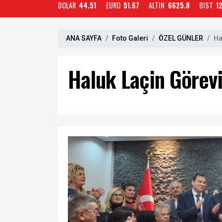
DOLAR
44.51
EURO
51.67
ALTIN
6625.8
BIST
1
ANA SAYFA
Foto Galeri
ÖZEL GÜNLER
Ha
Haluk Laçin Görevi