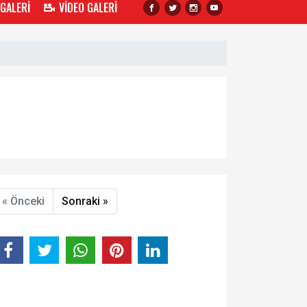
 GALERİ
VİDEO GALERİ
« Önceki
Sonraki »