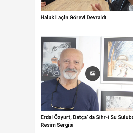
Haluk Laçin Görevi Devraldı
Erdal Öz­yurt, Datça’ da Sihr-i Su Su­lu­b
Resim Ser­gi­si­