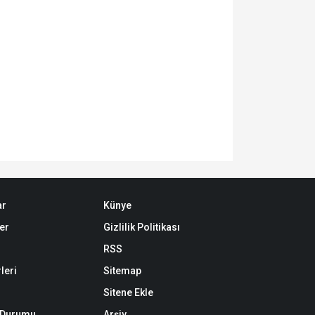
ar
Künye
er
Gizlilik Politikası
RSS
leri
Sitemap
Sitene Ekle
k Durumu
Arşiv