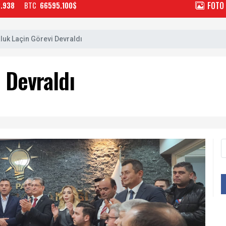
FOTO
2.938
BTC
66595.100$
luk Laçin Görevi Devraldı
 Devraldı