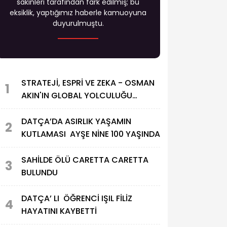
sakinleri tarafından fark edilmiş; bu
eksiklik, yaptığımız haberle kamuoyuna
duyurulmuştu.
STRATEJİ, ESPRİ VE ZEKA - OSMAN
1
AKIN'IN GLOBAL YOLCULUĞU
BAŞLADI
DATÇA’DA ASIRLIK YAŞAMIN
2
KUTLAMASI AYŞE NİNE 100 YAŞINDA
SAHİLDE ÖLÜ CARETTA CARETTA
3
BULUNDU
DATÇA’ LI ÖĞRENCİ IŞIL FİLİZ
4
HAYATINI KAYBETTİ