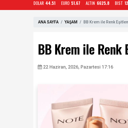
DOLAR
44.51
EURO
51.67
ALTIN
6625.8
BIST
1
ANA SAYFA
YAŞAM
BB Krem ile Renk Eşitle
BB Krem ile Renk E
22 Haziran, 2026, Pazartesi 17:16