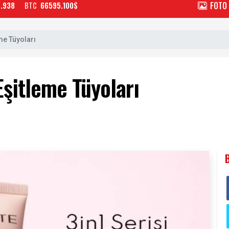
FOTO
2.938
BTC
66595.100$
me Tüyoları
şitleme Tüyoları