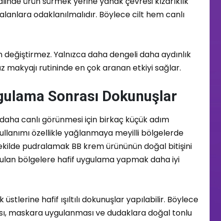
alinde ürün sürmek yerine yanak çevresi kızarıklık
 alanlara odaklanılmalıdır. Böylece cilt hem canlı
değiştirmez. Yalnızca daha dengeli daha aydınlık
z makyajı rutininde en çok aranan etkiyi sağlar.
gulama Sonrası Dokunuşlar
 daha canlı görünmesi için birkaç küçük adım
ullanımı özellikle yağlanmaya meyilli bölgelerde
 şekilde pudralamak BB krem ürününün doğal bitişini
uyulan bölgelere hafif uygulama yapmak daha iyi
üstlerine hafif ışıltılı dokunuşlar yapılabilir. Böylece
ası, maskara uygulanması ve dudaklara doğal tonlu