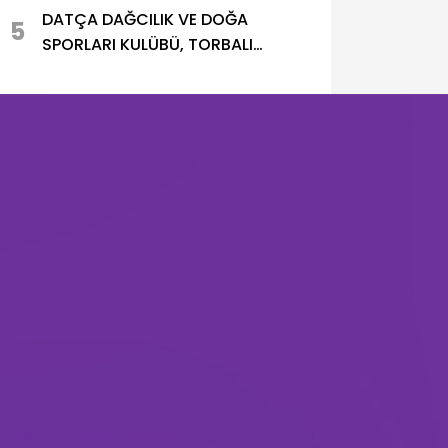
DATÇA DAĞCILIK VE DOĞA
5
SPORLARI KULÜBÜ, TORBALI
METROPOLİS KÜLTÜR VE DOĞA
ŞENLİĞİ’NDE YER ALDI